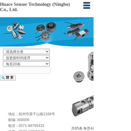
Huace Sensor Technology (Ningbo)
Co., Ltd.
Home
About
Products
Certification
Events
Application
Feedback
地址：杭州市莫干山路2168号
邮编: 300009
电话：0571-98765432
共85条 每页4条 页次：10/22